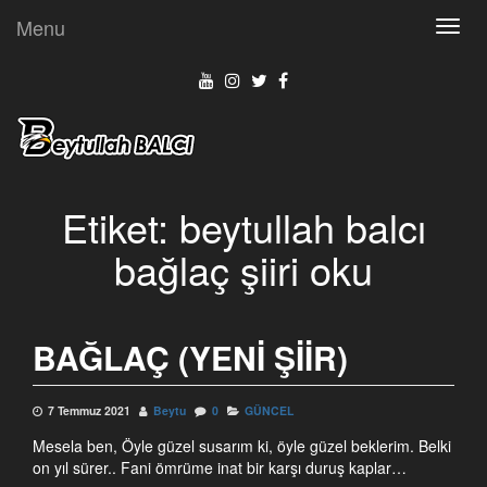
Menu
Toggl
navig
Etiket:
beytullah balcı
bağlaç şiiri oku
BAĞLAÇ (YENI ŞIIR)
7 Temmuz 2021
Beytu
0
GÜNCEL
Mesela ben, Öyle güzel susarım ki, öyle güzel beklerim. Belki
on yıl sürer.. Fani ömrüme inat bir karşı duruş kaplar…