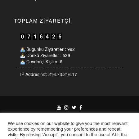
TOPLAM ZIYARETÇI
Bugünkü Ziyaretler : 992
Dünkü Ziyaretler : 539
Çevrimiçi Kişiler: 6
IP Addresiniz: 216.73.216.17
Proudly powered by
WordPress
|
Theme:
Eleganto
by
Themes4WP
We use cookies on our website to give you the most relevant
experience by remembering your preferences and repeat
visits. By clicking “Accept”, you consent to the use of ALL the