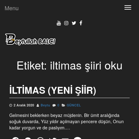
Menu
Toggl
navig
Etiket:
iltimas şiiri oku
İLTİMAS (YENI ŞIIR)
2 Aralık 2020
Beytu
0
GÜNCEL
Gelmesini beklerken beyaz müjdenin. Bir ümit aralığında
soğuk duvarda, Yüz yıldır açılmayan pencere düşün, Onun
kadar yorgun ve de paslıyım.…