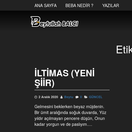
ANA SAYFA
BEBA NEDIR ?
YAZILAR
Eti
İLTİMAS (YENI
ŞIIR)
2 Aralık 2020
Beytu
0
GÜNCEL
Gelmesini beklerken beyaz müjdenin.
Bir ümit aralığında soğuk duvarda, Yüz
yıldır açılmayan pencere düşün, Onun
kadar yorgun ve de paslıyım.…