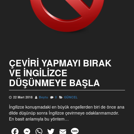
ÇEVIRI YAPMAYI BIRAK
VE İNGILIZCE
DÜŞÜNMEYE BAŞLA
22 Mart 2018
Beytu
0
GÜNCEL
İngilizce konuşmadaki en büyük engellerden biri de önce ana
dilde düşünüp sonra İngilizce çevirmeye odaklanmamızdır.
En basit anlamıyla bu yöntem…
F
M
W
T
E
M