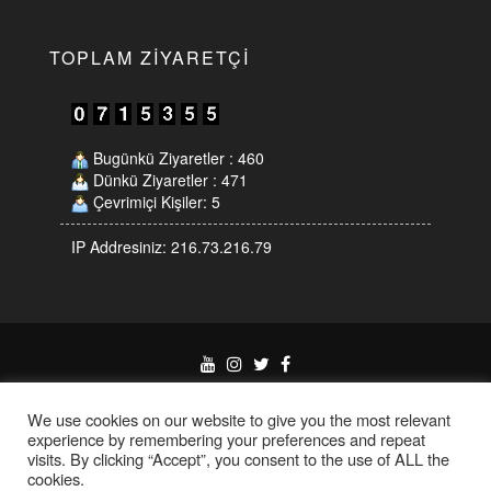
TOPLAM ZIYARETÇI
Bugünkü Ziyaretler : 460
Dünkü Ziyaretler : 471
Çevrimiçi Kişiler: 5
IP Addresiniz: 216.73.216.79
Proudly powered by
WordPress
|
Theme:
Eleganto
by
Themes4WP
We use cookies on our website to give you the most relevant
experience by remembering your preferences and repeat
visits. By clicking “Accept”, you consent to the use of ALL the
cookies.