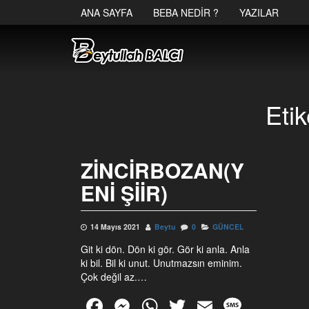
ANA SAYFA
BEBA NEDIR ?
YAZILAR
Etik
ZINCIRBOZAN(Y
ENI ŞIIR)
14 Mayıs 2021
Beytu
0
GÜNCEL
Git ki dön. Dön ki gör. Gör ki anla. Anla
ki bil. Bil ki unut. Unutmazsın eminim.
Çok değil az.…
F
M
W
T
E
M