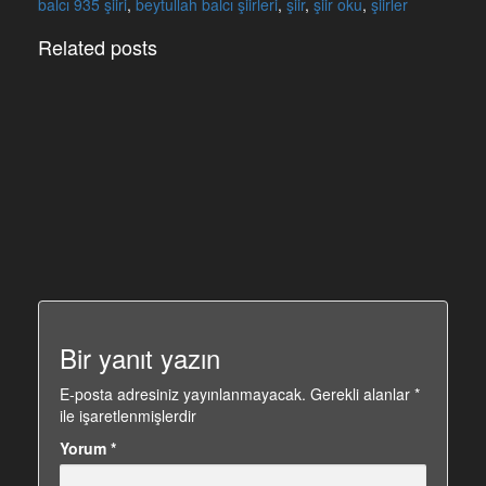
c
ss
at
tt
ail
ss
(
(
balcı 935 şiiri
,
beytullah balcı şiirleri
,
şiir
,
şiir oku
,
şiirler
e
e
s
er
a
Y
Y
Related posts
E
E
b
n
A
g
N
N
o
g
p
e
I
I
o
er
p
Ş
Ş
I
I
k
I
I
R
R
)
)
Bir yanıt yazın
E-posta adresiniz yayınlanmayacak.
Gerekli alanlar
*
ile işaretlenmişlerdir
Yorum
*