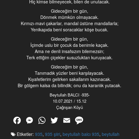
Hiç kimse bilmeyecek, bilen de unutacak.
Gideceğim bir gün,
Dönmek mümkün olmayacak.
Kırmızı-mavi çakarlar, mandal üstüne mandallarla;
Yenikapıda beni soracaklar köşe bucak.
Gideceğim bir gün,
İçimde uslu bir çocuk da benimle kaçak.
Ama ne denli insafsızım bilemezsin;
Terk ettiğim çiçekler susuzluktan kuruyacak.
Gideceğim bir gün,
Ü
Tanımadık yüzler beni karşılayacak.
M
Kıyafetlerim gelirken sakallarım kazınacak.
I
Bir gölgem kalsa da bilindik; onu da karanlık yutacak.
B
T
Beytullah BALCI -935-
A
B
10.07.2021 / 15.12
Çağrışan Köyü
Ğ
U
L
R
F
M
W
T
E
M
A
N
a
e
h
wi
m
e
Ç
U
Etiketler:
935
,
935 şiiri
,
beytullah balcı 935
,
beytullah