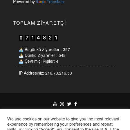
Powered by
Translate
TOPLAM ZIYARETÇI
Bugünkü Ziyaretler : 397
Dünkü Ziyaretler : 548
Çevrimiçi Kişiler: 4
IP Addresiniz: 216.73.216.53
Proudly powered by
WordPress
|
Theme:
Eleganto
by
Themes4WP
We use cookies on our website to give you the most relevant
experience by remembering your preferences and repeat
visits. By clicking “Accept”, you consent to the use of ALL the