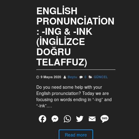
ENGLISH
PRONUNCIATION
: -ING & -INK
(İNGILIZCE
DOĞRU
TELAFFUZ)
9 Mayıs 2020
Beytu
0
GÜNCEL
Do you need some help with your
English pronunciation? Today we are
focusing on words ending in “-ing” and
“-ink”.…
F
M
W
T
E
M
a
e
h
wi
m
e
c
ss
Read more
at
tt
ail
ss