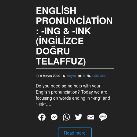
ENGLISH
PRONUNCIATION
: -ING & -INK
(İNGILIZCE
DOĞRU
TELAFFUZ)
9 Mayıs 2020
Beytu
0
GÜNCEL
Do you need some help with your
English pronunciation? Today we are
focusing on words ending in “-ing” and
“-ink”.…
F
M
W
T
E
M
a
e
h
wi
m
e
c
ss
Read more
at
tt
ail
ss